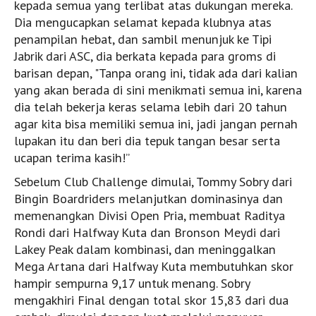
kepada semua yang terlibat atas dukungan mereka.
Bali
Dia mengucapkan selamat kepada klubnya atas
penampilan hebat, dan sambil menunjuk ke Tipi
Lombok
Jabrik dari ASC, dia berkata kepada para groms di
Sumbawa
barisan depan, "Tanpa orang ini, tidak ada dari kalian
Sumba
yang akan berada di sini menikmati semua ini, karena
dia telah bekerja keras selama lebih dari 20 tahun
Rote
agar kita bisa memiliki semua ini, jadi jangan pernah
PemburuOmbak TV
lupakan itu dan beri dia tepuk tangan besar serta
Konsep
ucapan terima kasih!”
Acara TV Terbaru
Sebelum Club Challenge dimulai, Tommy Sobry dari
Bingin Boardriders melanjutkan dominasinya dan
Kontak
memenangkan Divisi Open Pria, membuat Raditya
Email dan Editor Surftotal
Rondi dari Halfway Kuta dan Bronson Meydi dari
Lakey Peak dalam kombinasi, dan meninggalkan
Toko Surfing
Mega Artana dari Halfway Kuta membutuhkan skor
Sekolah Surfing
hampir sempurna 9,17 untuk menang. Sobry
Akomodasi
mengakhiri Final dengan total skor 15,83 dari dua
Produsen Surf board