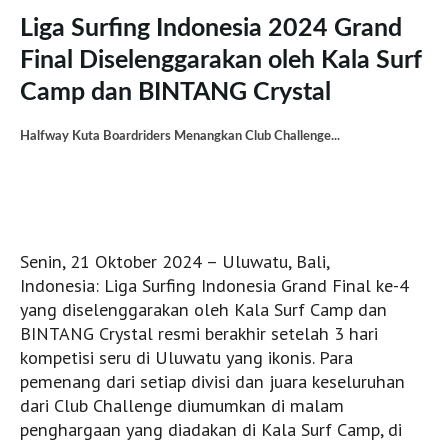
Panaitan Islands
Liga Surfing Indonesia 2024 Grand
Cimaja
Final Diselenggarakan oleh Kala Surf
Batukaras
Camp dan BINTANG Crystal
Pacitan
G Land
Halfway Kuta Boardriders Menangkan Club Challenge...
Bali
Canggu (LIVE)
Kuta e Kuta Reef (LIVE)
Balangan (LIVE)
Senin, 21 Oktober 2024 – Uluwatu, Bali,
Indonesia: Liga Surfing Indonesia Grand Final ke-4
Bingin (LIVE)
yang diselenggarakan oleh Kala Surf Camp dan
Keramas (LIVE)
BINTANG Crystal resmi berakhir setelah 3 hari
Uluwatu (LIVE)
kompetisi seru di Uluwatu yang ikonis. Para
pemenang dari setiap divisi dan juara keseluruhan
Lombok
dari Club Challenge diumumkan di malam
Grupuk
penghargaan yang diadakan di Kala Surf Camp, di
Ekas