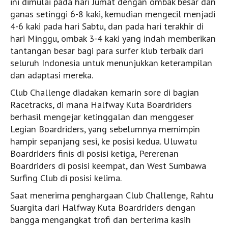
ini dimulai pada hari Jumat dengan ombak besar dan
Wanita
ganas setinggi 6-8 kaki, kemudian mengecil menjadi
Wawancara
4-6 kaki pada hari Sabtu, dan pada hari terakhir di
hari Minggu, ombak 3-4 kaki yang indah memberikan
Nasional
tantangan besar bagi para surfer klub terbaik dari
Internasional
seluruh Indonesia untuk menunjukkan keterampilan
Wanita
dan adaptasi mereka.
Belajar Surfing
Club Challenge diadakan kemarin sore di bagian
Racetracks, di mana Halfway Kuta Boardriders
Tips dan Trik
berhasil mengejar ketinggalan dan menggeser
Ocean and Waves
Legian Boardriders, yang sebelumnya memimpin
Foto
hampir sepanjang sesi, ke posisi kedua. Uluwatu
Boardriders finis di posisi ketiga, Pererenan
Nasional
Boardriders di posisi keempat, dan West Sumbawa
Internasional
Surfing Club di posisi kelima.
Panduan Surfing
Saat menerima penghargaan Club Challenge, Rahtu
Suargita dari Halfway Kuta Boardriders dengan
Sumatera
bangga mengangkat trofi dan berterima kasih
Jawa