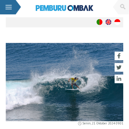
Berita
Nasional
Internasional
Wanita
Live WebCams
Sumatra
Banda Aceh
Nias (Lagundry Bay)
Mentawai(Lances Right)
Benkulu
Krui / Mandiri
Java
Senin, 21 Oktober 2024 09:01