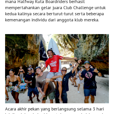
mana Halfway Kuta Boardriders berhasil
mempertahankan gelar juara Club Challenge untuk
Desert Point
kedua kalinya secara berturut-turut serta beberapa
Sumbawa
kemenangan individu dari anggota klub mereka.
Lakey Peak
Scar Reef
Yo-Yos
Sumba
Nihiwatu
Millers Right
Rote
Nembrala
Video
Nasional
Internasional
Acara akhir pekan yang berlangsung selama 3 hari