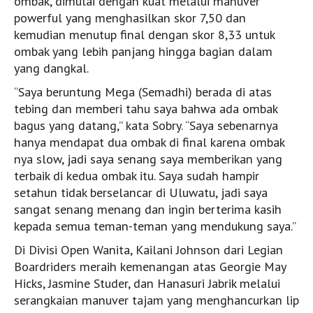
ombak, dimulai dengan kuat melalui manuver
powerful yang menghasilkan skor 7,50 dan
Entitas Resmi Indonesia
kemudian menutup final dengan skor 8,33 untuk
ombak yang lebih panjang hingga bagian dalam
yang dangkal.
“Saya beruntung Mega (Semadhi) berada di atas
tebing dan memberi tahu saya bahwa ada ombak
bagus yang datang,” kata Sobry. “Saya sebenarnya
hanya mendapat dua ombak di final karena ombak
nya slow, jadi saya senang saya memberikan yang
terbaik di kedua ombak itu. Saya sudah hampir
setahun tidak berselancar di Uluwatu, jadi saya
sangat senang menang dan ingin berterima kasih
kepada semua teman-teman yang mendukung saya.”
Di Divisi Open Wanita, Kailani Johnson dari Legian
Boardriders meraih kemenangan atas Georgie May
Hicks, Jasmine Studer, dan Hanasuri Jabrik melalui
serangkaian manuver tajam yang menghancurkan lip