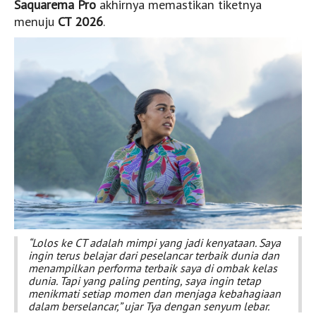
Saquarema Pro
akhirnya memastikan tiketnya
menuju
CT 2026
.
Desert Point
Sumbawa
Lakey Peak
Scar Reef
Yo-Yos
Sumba
Nihiwatu
Millers Right
Rote
Nembrala
“Lolos ke CT adalah mimpi yang jadi kenyataan. Saya
Video
ingin terus belajar dari peselancar terbaik dunia dan
menampilkan performa terbaik saya di ombak kelas
Nasional
dunia. Tapi yang paling penting, saya ingin tetap
menikmati setiap momen dan menjaga kebahagiaan
Internasional
dalam berselancar,” ujar Tya dengan senyum lebar.