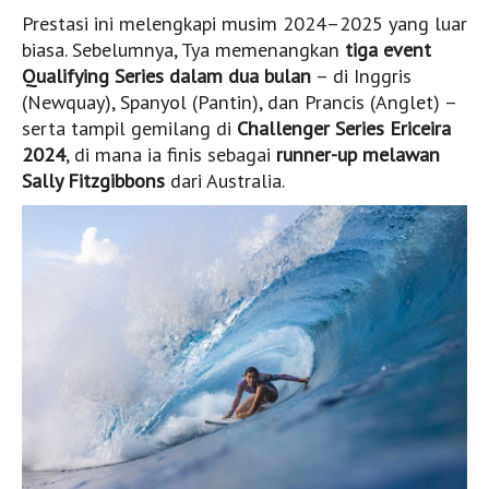
Wanita
Prestasi ini melengkapi musim 2024–2025 yang luar
Wawancara
biasa. Sebelumnya, Tya memenangkan
tiga event
Qualifying Series dalam dua bulan
– di Inggris
Nasional
(Newquay), Spanyol (Pantin), dan Prancis (Anglet) –
Internasional
serta tampil gemilang di
Challenger Series Ericeira
Wanita
2024
, di mana ia finis sebagai
runner-up melawan
Sally Fitzgibbons
dari Australia.
Belajar Surfing
Tips dan Trik
Ocean and Waves
Foto
Nasional
Internasional
Panduan Surfing
Sumatera
Jawa