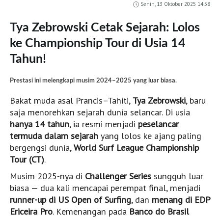
Panaitan Islands
Senin, 13 Oktober 2025 14:58
Cimaja
Tya Zebrowski Cetak Sejarah: Lolos
Batukaras
ke Championship Tour di Usia 14
Pacitan
Tahun!
G Land
Bali
Prestasi ini melengkapi musim 2024–2025 yang luar biasa.
Canggu (LIVE)
Bakat muda asal Prancis–Tahiti,
Tya Zebrowski
, baru
saja menorehkan sejarah dunia selancar. Di usia
Kuta e Kuta Reef (LIVE)
hanya 14 tahun
, ia resmi menjadi
peselancar
Balangan (LIVE)
termuda dalam sejarah
yang lolos ke ajang paling
Bingin (LIVE)
bergengsi dunia,
World Surf League Championship
Keramas (LIVE)
Tour (CT)
.
Uluwatu (LIVE)
Musim 2025-nya di
Challenger Series
sungguh luar
biasa — dua kali mencapai perempat final, menjadi
Lombok
runner-up di US Open of Surfing
, dan
menang di EDP
Grupuk
Ericeira Pro
. Kemenangan pada
Banco do Brasil
Ekas