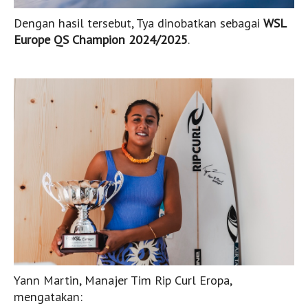
Bali
Dengan hasil tersebut, Tya dinobatkan sebagai
WSL
Europe QS Champion 2024/2025
.
Lombok
Sumbawa
Sumba
Rote
PemburuOmbak TV
Konsep
Acara TV Terbaru
Kontak
Email dan Editor Surftotal
Toko Surfing
Sekolah Surfing
Yann Martin, Manajer Tim Rip Curl Eropa,
Akomodasi
mengatakan:
Produsen Surf board