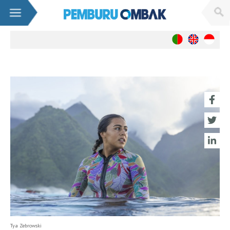
Berita
Nasional
Internasional
Wanita
Live WebCams
Sumatra
Banda Aceh
Nias (Lagundry Bay)
Mentawai(Lances Right)
Benkulu
Krui / Mandiri
Java
Tya Zebrowski