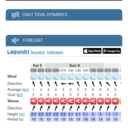
Panaitan Islands
Cimaja
DAILY TIDAL DYNAMICS
Batukaras
Pacitan
G Land
FORECAST
Bali
Canggu (LIVE)
Kuta e Kuta Reef (LIVE)
Balangan (LIVE)
Bingin (LIVE)
Keramas (LIVE)
Uluwatu (LIVE)
Lombok
Grupuk
Ekas