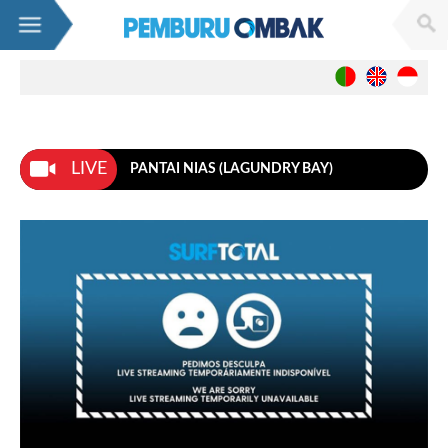
Berita
Nasional
Internasional
Wanita
LIVE
PANTAI NIAS (LAGUNDRY BAY)
Live WebCams
Sumatra
Banda Aceh
Nias (Lagundry Bay)
Mentawai(Lances Right)
Benkulu
Krui / Mandiri
Java