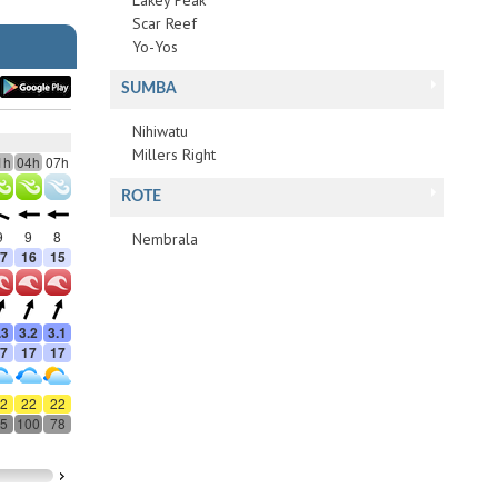
Lakey Peak
Scar Reef
Yo-Yos
SUMBA
Nihiwatu
Millers Right
ROTE
Nembrala