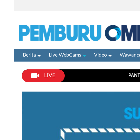
Berita
Live WebCams
Video
Wawanca
LIVE
PANT